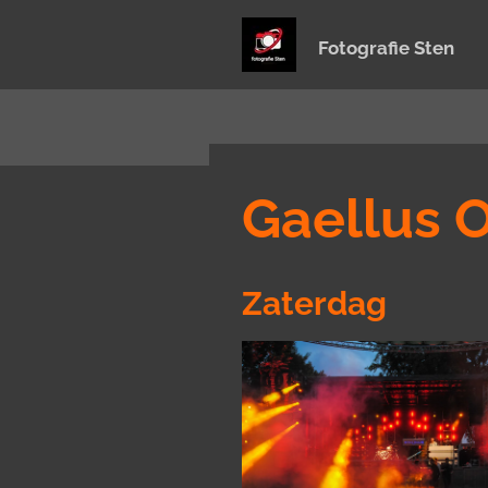
Ga
Fotografie Sten
direct
naar
de
hoofdinhoud
Gaellus 
Zaterdag